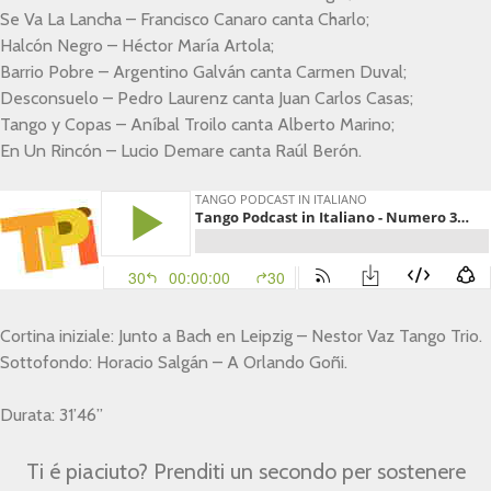
Se Va La Lancha – Francisco Canaro canta Charlo;
Halcón Negro – Héctor María Artola;
Barrio Pobre – Argentino Galván canta Carmen Duval;
Desconsuelo – Pedro Laurenz canta Juan Carlos Casas;
Tango y Copas – Aníbal Troilo canta Alberto Marino;
En Un Rincón – Lucio Demare canta Raúl Berón.
Cortina iniziale: Junto a Bach en Leipzig – Nestor Vaz Tango Trio.
Sottofondo: Horacio Salgán – A Orlando Goñi.
Durata: 31’46”
Ti é piaciuto? Prenditi un secondo per sostenere