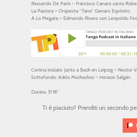
Recuerdo De París – Francisco Canaro canta Robe
La Pastora – Orquesta “Tano” Genaro Espósito;
A Lo Megata – Edmundo Rivero con Leopoldo Fed
Cortina iniziale: Junto a Bach en Leipzig – Nestor 
Sottofondo: Adiós Muchachos – Horacio Salgán
Durata: 31’18”
Ti é piaciuto? Prenditi un secondo p