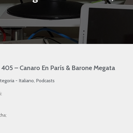
o 405 – Canaro En París & Barone Megata
tegoria -
Italiano
,
Podcasts
i:
ha;