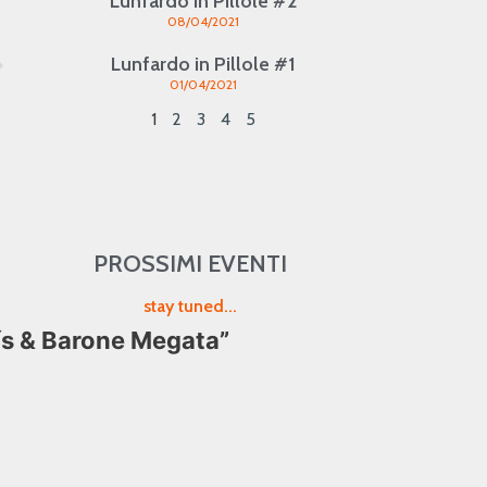
Lunfardo in Pillole #2
08/04/2021
Lunfardo in Pillole #1
01/04/2021
1
2
3
4
5
PROSSIMI EVENTI
stay tuned...
ís & Barone Megata”