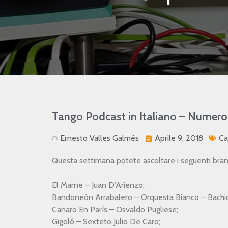
Tango Podcast in Italiano – Numer
Ernesto Valles Galmés
Aprile 9, 2018
Ca
Questa settimana potete ascoltare i seguenti bran
El Marne – Juan D’Arienzo;
Bandoneón Arrabalero – Orquesta Bianco – Bachic
Canaro En París – Osvaldo Pugliese;
Gigoló – Sexteto Julio De Caro;