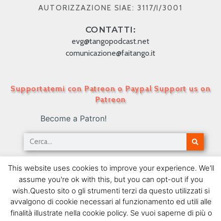
AUTORIZZAZIONE SIAE: 3117/I/3001
CONTATTI:
evg@tangopodcast.net
comunicazione@faitango.it
Supportatemi con Patreon o Paypal Support us on
Patreon
Become a Patron!
Tango Podcast in Italiano – Numero 97 – Le Case
This website uses cookies to improve your experience. We'll
Editrici
assume you're ok with this, but you can opt-out if you
04/10/2010
wish.Questo sito o gli strumenti terzi da questo utilizzati si
avvalgono di cookie necessari al funzionamento ed utili alle
SEGUIMI SU FACEBOOK
finalità illustrate nella cookie policy. Se vuoi saperne di più o