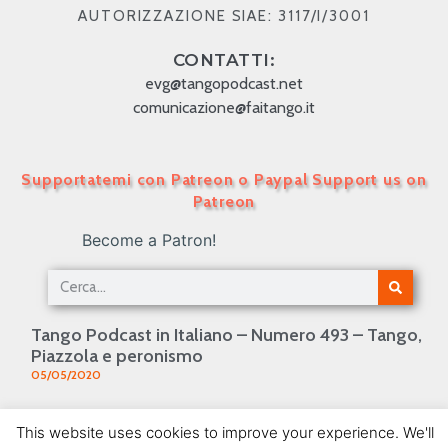
AUTORIZZAZIONE SIAE: 3117/I/3001
CONTATTI:
evg@tangopodcast.net
comunicazione@faitango.it
Supportatemi con Patreon o Paypal Support us on
Patreon
Become a Patron!
Tango Podcast in Italiano – Numero 493 – Tango,
Piazzola e peronismo
05/05/2020
TANGO PODCAST IN ITALIANO – Numero 41 –
This website uses cookies to improve your experience. We'll
Anibal Troilo 2