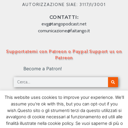
AUTORIZZAZIONE SIAE: 3117/I/3001
CONTATTI:
evg@tangopodcast.net
comunicazione@faitango.it
Supportatemi con Patreon o Paypal Support us on
Patreon
Become a Patron!
TANGO PODCAST IN ITALIANO – Numero 20 –
This website uses cookies to improve your experience. We'll
Lucio Demare
assume you're ok with this, but you can opt-out if you
12/04/2009
wish.Questo sito o gli strumenti terzi da questo utilizzati si
avvalgono di cookie necessari al funzionamento ed utili alle
SEGUIMI SU FACEBOOK
finalità illustrate nella cookie policy. Se vuoi saperne di più o