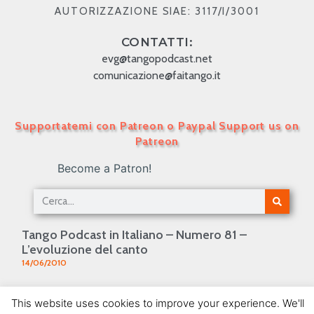
AUTORIZZAZIONE SIAE: 3117/I/3001
CONTATTI:
evg@tangopodcast.net
comunicazione@faitango.it
Supportatemi con Patreon o Paypal Support us on
Patreon
Become a Patron!
Tango Podcast in Italiano – Numero 81 –
L’evoluzione del canto
14/06/2010
Tango Podcast in Italiano – Numero 68 –
This website uses cookies to improve your experience. We'll
L’Avanguardia di metà ‘900