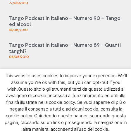
22/08/2010
Tango Podcast in Italiano – Numero 90 – Tango
ed alcool
16/08/2010
Tango Podcast in Italiano – Numero 89 – Quanti
tanghi?
03/08/2010
Tango Podcast in Italiano – Numero 88 – Il Vals
This website uses cookies to improve your experience. We'll
02/08/2010
assume you're ok with this, but you can opt-out if you
1
2
3
4
5
wish.Questo sito o gli strumenti terzi da questo utilizzati si
SEGUIMI SU FACEBOOK
avvalgono di cookie necessari al funzionamento ed utili alle
finalità illustrate nella cookie policy. Se vuoi saperne di più o
negare il consenso a tutti o ad alcuni cookie, consulta la
cookie policy. Chiudendo questo banner, scorrendo questa
PROSSIMI EVENTI
pagina, cliccando su un link o proseguendo la navigazione in
altra maniera, acconsenti all’uso dei cookie.