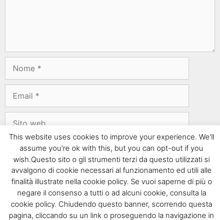
This website uses cookies to improve your experience. We'll
assume you're ok with this, but you can opt-out if you
wish.Questo sito o gli strumenti terzi da questo utilizzati si
avvalgono di cookie necessari al funzionamento ed utili alle
Questo sito usa Akismet per ridurre lo spam.
Scopri
finalità illustrate nella cookie policy. Se vuoi saperne di più o
come i tuoi dati vengono elaborati
.
negare il consenso a tutti o ad alcuni cookie, consulta la
cookie policy. Chiudendo questo banner, scorrendo questa
pagina, cliccando su un link o proseguendo la navigazione in