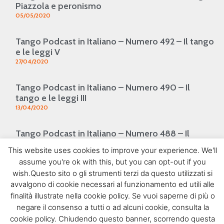
Piazzola e peronismo
05/05/2020
Tango Podcast in Italiano – Numero 492 – Il tango
e le leggi V
27/04/2020
Tango Podcast in Italiano – Numero 490 – Il
tango e le leggi III
13/04/2020
Tango Podcast in Italiano – Numero 488 – Il
tango e le leggi
This website uses cookies to improve your experience. We'll
30/03/2020
assume you're ok with this, but you can opt-out if you
1
2
3
4
5
wish.Questo sito o gli strumenti terzi da questo utilizzati si
SEGUIMI SU FACEBOOK
avvalgono di cookie necessari al funzionamento ed utili alle
finalità illustrate nella cookie policy. Se vuoi saperne di più o
negare il consenso a tutti o ad alcuni cookie, consulta la
cookie policy. Chiudendo questo banner, scorrendo questa